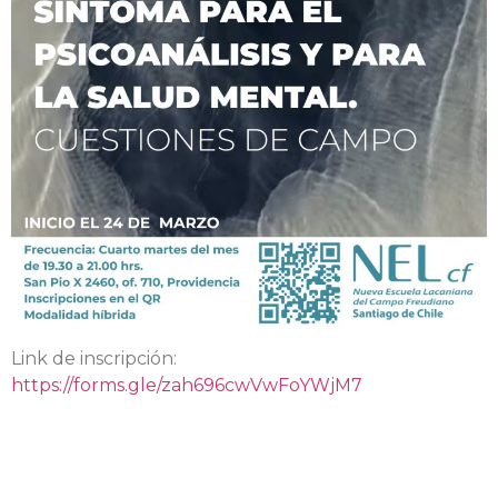
Link de inscripción:
https://forms.gle/zah696cwVwFoYWjM7