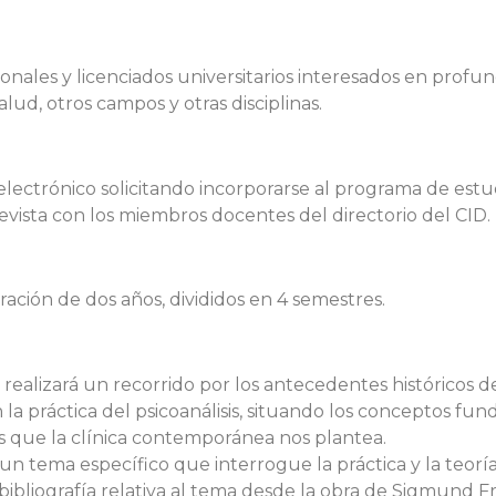
nales y licenciados universitarios interesados en profundi
alud, otros campos y otras disciplinas.
electrónico solicitando incorporarse al programa de est
revista con los miembros docentes del directorio del CID.
ción de dos años, divididos en 4 semestres.
realizará un recorrido por los antecedentes históricos d
la práctica del psicoanálisis, situando los conceptos 
s que la clínica contemporánea nos plantea.
 un tema específico que interrogue la práctica y la teoría
 bibliografía relativa al tema desde la obra de Sigmund 