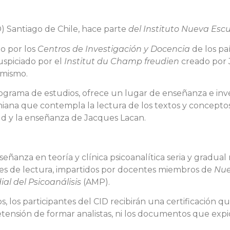
D) Santiago de Chile, hace parte
del Instituto Nueva Esc
do por los
Centros de Investigación y Docencia
de los pa
auspiciado por el
Institut du Champ freudien
creado por 
 mismo.
rograma de estudios, ofrece un lugar de enseñanza e inve
caniana que contempla la lectura de los textos y concepto
d y la enseñanza de Jacques Lacan.
señanza en teoría y clínica psicoanalítica seria y gradual
eres de lectura, impartidos por docentes miembros de
Nue
al del Psicoanálisis
(AMP).
, los participantes del CID recibirán una certificación 
etensión de formar analistas, ni los documentos que expid