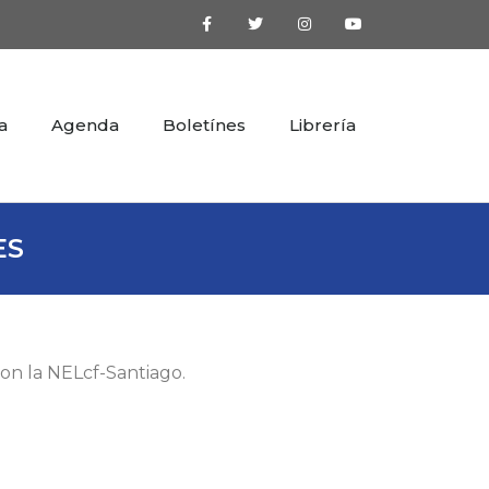
a
Agenda
Boletínes
Librería
ES
con la NELcf-Santiago.