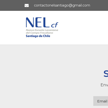
contactonelsantiago@gmail.com
Env