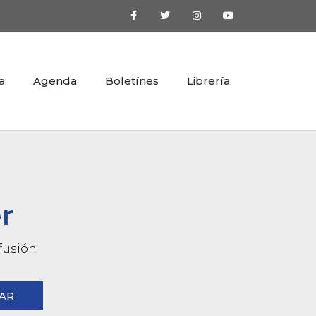
a
Agenda
Boletínes
Librería
r
ifusión
AR