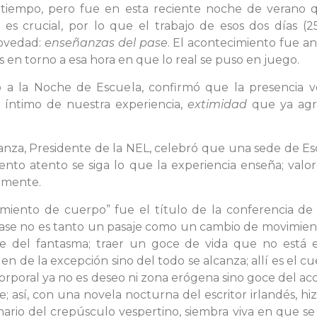
 tiempo, pero fue en esta reciente noche de verano 
 es crucial, por lo que el trabajo de esos dos días 
novedad:
enseñanzas del pase
. El acontecimiento fue a
 en torno a esa hora en que lo real se puso en juego.
ado a la Noche de Escuela, confirmó que la presencia 
lo íntimo de nuestra experiencia,
extimidad
que ya agra
anza, Presidente de la NEL, celebró que una sede de Esc
to atento se siga lo que la experiencia enseña; valor
amente.
cimiento de cuerpo” fue el título de la conferencia d
 el pase no es tanto un pasaje como un cambio de movimi
ce del fantasma; traer un goce de vida que no está e
en de la excepción sino del todo se alcanza; allí es el 
orporal ya no es deseo ni zona erógena sino goce del ac
e; así, con una novela nocturna del escritor irlandés, hiz
inario del crepúsculo vespertino, siembra viva en que 