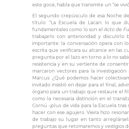
este goce, habla que transmite un “se vivió
El segundo crepúsculo de esa Noche de E
título: “La Escuela de Lacan: lo que du
fundamentales como lo son el
Acto de F
trabajarlo con anterioridad y discutirlo b
importante: la conversación opera con l
escrita que verificara su alcance en las c
pregunta por el lazo en torno a lo no sabi
resistencia y en su vertiente de consenti
marcaron vectores para la investigación
Marcus: ¿Qué podemos hacer colectivame
invitado insistió en dejar para el final, a
órgano para un trabajo que restaure el fil
como la necesaria distinción en el transit
Cornú -¡plus de vida para la Escuela tras
hacer con ese agujero. Vieira hizo resonar
de trabajo su lugar en tanto arreglárse
preguntas que retomaremos y vestigios de