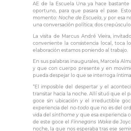
AE de la Escuela Una ya hace bastante
oportuno, para que pasara el pase. Esto
momento:
Noche de Escuela
, y por esa 
una conversación política; dos crepúsculos
La visita de Marcus André Vieira, invit
conveniente la consistencia local, toca 
elaboración estamos poniendo al trabajo.
En sus palabras inaugurales, Marcela Alm
y que con cuerpo presente y en movimien
pueda despejar lo que se interroga íntim
“El imposible del despertar y el aconte
transitar hacia la noche. Allí situó que
goce sin ubicación y el irreductible go
experiencia del
no-todo
que no es del ord
vida del
sinthome
y que esa experiencia c
de este goce el
Finnegans Wake
de Joyc
noche, la que nos esperaba tras ese sem