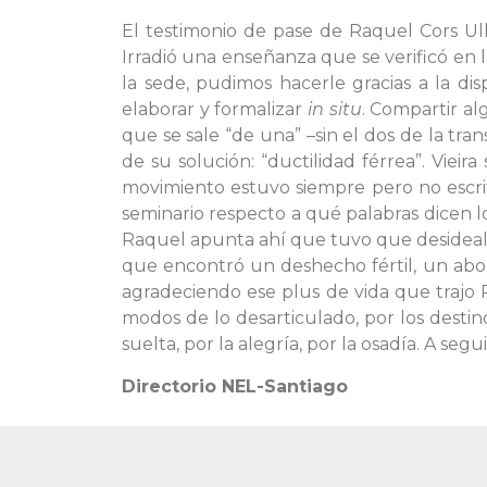
El testimonio de pase de Raquel Cors Ull
Irradió una enseñanza que se verificó en l
la sede, pudimos hacerle gracias a la di
elaborar y formalizar
in situ
. Compartir al
que se sale “de una” –sin el dos de la tra
de su solución: “ductilidad férrea”. Viei
movimiento estuvo siempre pero no escr
seminario respecto a qué palabras dicen l
Raquel apunta ahí que tuvo que desidealiz
que encontró un deshecho fértil, un abono
agradeciendo ese plus de vida que trajo
modos de lo desarticulado, por los destinos
suelta, por la alegría, por la osadía. A segui
Directorio NEL-Santiago