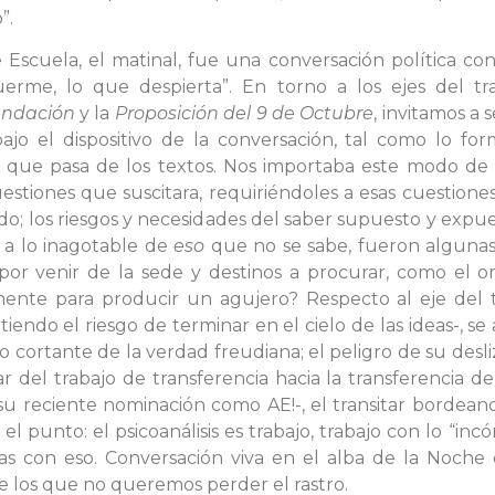
”.
scuela, el matinal, fue una conversación política con
erme, lo que despierta”. En torno a los ejes del tra
undación
y la
Proposición del 9 de Octubre
, invitamos a 
ajo el dispositivo de la conversación, tal como lo forma
o que pasa de los textos. Nos importaba este modo de
uestiones que suscitara, requiriéndoles a esas cuestione
do; los riesgos y necesidades del saber supuesto y expue
r a lo inagotable de
eso
que no se sabe, fueron algunas 
 por venir de la sede y destinos a procurar, como el
nte para producir un agujero? Respecto al eje del 
dvirtiendo el riesgo de terminar en el cielo de las ideas-,
o cortante de la verdad freudiana; el peligro de su desli
ar del trabajo de transferencia hacia la transferencia d
 su reciente nominación como AE!-, el transitar bordea
 el punto: el psicoanálisis es trabajo, trabajo con lo “i
las con eso. Conversación viva en el alba de la Noche 
 los que no queremos perder el rastro.