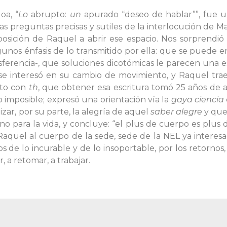
oa, “
Lo
abrupto:
un
apurado “deseo de hablar””, fue 
as preguntas precisas y sutiles de la interlocución de M
sposición de Raquel a abrir ese espacio. Nos sorprendi
gunos énfasis de lo transmitido por ella: que se puede e
nsferencia-, que soluciones dicotómicas le parecen una e
ra se interesó en su cambio de movimiento, y Raquel tra
ito con
th
, que obtener esa escritura tomó 25 años de 
o imposible; expresó una orientación vía la
gaya ciencia
ar, por su parte, la alegría de aquel
saber alegre
y que 
 para la vida, y concluye: “el plus de cuerpo es plus de
 Raquel al cuerpo de la sede, sede de la NEL ya intere
 de lo incurable y de lo insoportable, por los retornos, p
r, a retomar, a trabajar.